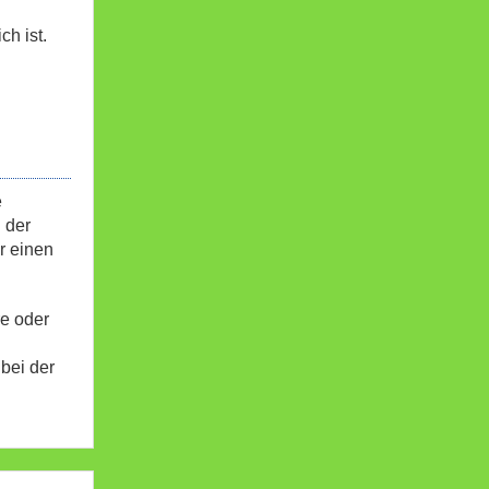
ch ist.
e
 der
r einen
re oder
bei der