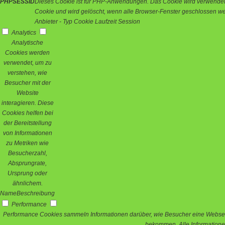
PHPSESSID
Dieses Cookie ist für PHP-Anwendungen. Das Cookie wird verwendet um
Cookie und wird gelöscht, wenn alle Browser-Fenster geschlossen w
Anbieter
-
Typ
Cookie
Laufzeit
Session
Analytics
Analytische
Cookies werden
verwendet, um zu
verstehen, wie
Besucher mit der
Website
interagieren. Diese
Cookies helfen bei
der Bereitstellung
von Informationen
zu Metriken wie
Besucherzahl,
Absprungrate,
Ursprung oder
ähnlichem.
Name
Beschreibung
Performance
Performance Cookies sammeln Informationen darüber, wie Besucher eine Webseit
bekommen. Alle Informatione