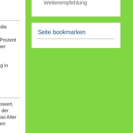
Weiterempfehlung
 die
Seite bookmarken
 Prozent
ner
g in
swert.
 der
as Alter
nen