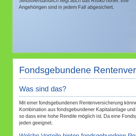
Selbstverständlich liegt auch das Risiko höher. Ihre
Angehörigen sind in jedem Fall abgesichert.
Fondsgebundene Rentenver
Was sind das?
Mit einer fondsgebundenen Rentenversicherung können 
Kombination aus fondsgebundener Kapitalanlage und 
so dass eine hohe Rendite möglich ist. Da eine Fondspol
jeden geeignet.
Welche Vorteile bieten fondsgebundene R