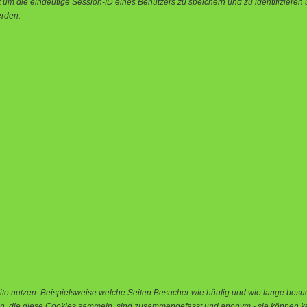
 die eindeutige Session-ID eines Benutzers zu speichern und zu identifizieren u
erden.
e nutzen. Beispielsweise welche Seiten Besucher wie häufig und wie lange besu
n, die diese Cookies sammeln, sind zusammengefasst und anonym - sie können kei