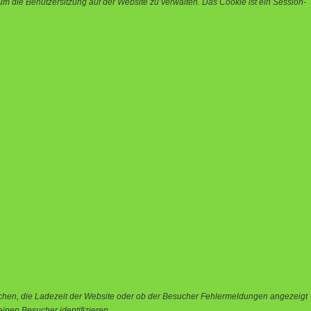
m die Benutzersitzung auf der Website zu verwalten. Das Cookie ist ein Session-
chen, die Ladezeit der Website oder ob der Besucher Fehlermeldungen angezeigt
nen Besucher identifizieren.