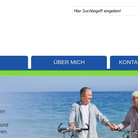
ÜBER MICH
KONTA
den
 und
ren.