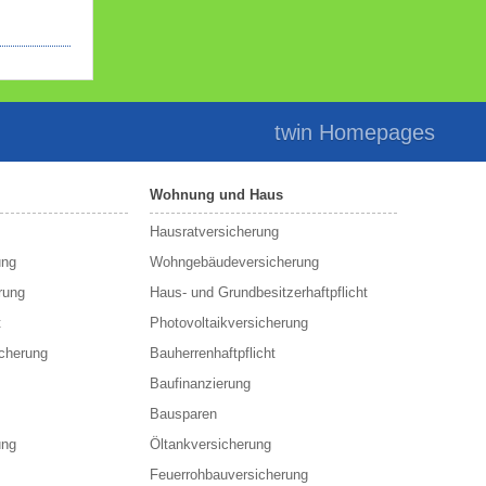
twin Homepages
Wohnung und Haus
Hausratversicherung
ung
Wohngebäudeversicherung
rung
Haus- und Grundbesitzerhaftpflicht
t
Photovoltaikversicherung
cherung
Bauherrenhaftpflicht
Baufinanzierung
Bausparen
ung
Öltankversicherung
Feuerrohbauversicherung