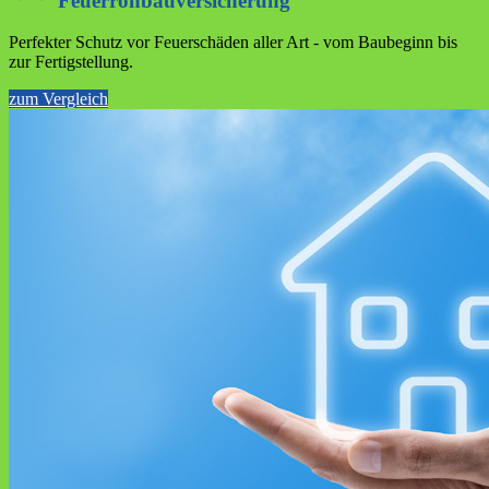
Feuer­roh­bau­versiche­rung
Perfekter Schutz vor Feuerschäden aller Art - vom Baubeginn bis
zur Fertigstellung.
zum Vergleich