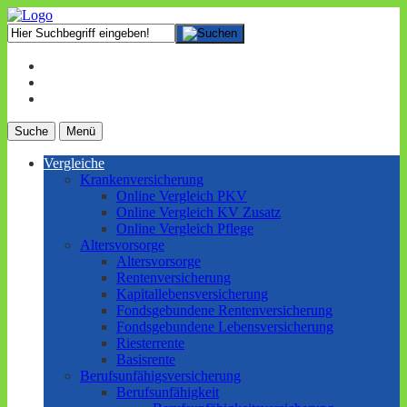
Suche
Menü
Vergleiche
Krankenversicherung
Online Vergleich PKV
Online Vergleich KV Zusatz
Online Vergleich Pflege
Altersvorsorge
Altersvorsorge
Rentenversicherung
Kapitallebensversicherung
Fondsgebundene Rentenversicherung
Fondsgebundene Lebensversicherung
Riesterrente
Basisrente
Berufsunfähigsversicherung
Berufs­unfähigkeit