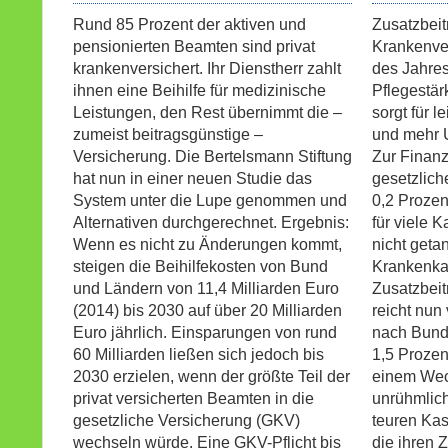
Rund 85 Prozent der aktiven und
Zusatzbeit
pensionierten Beamten sind privat
Krankenve
krankenversichert. Ihr Dienstherr zahlt
des Jahres
ihnen eine Beihilfe für medizinische
Pflegestär
Leistungen, den Rest übernimmt die –
sorgt für 
zumeist beitragsgünstige –
und mehr U
Versicherung. Die Bertelsmann Stiftung
Zur Finanz
hat nun in einer neuen Studie das
gesetzlic
System unter die Lupe genommen und
0,2 Prozen
Alternativen durchgerechnet. Ergebnis:
für viele 
Wenn es nicht zu Änderungen kommt,
nicht geta
steigen die Beihilfekosten von Bund
Krankenkas
und Ländern von 11,4 Milliarden Euro
Zusatzbei
(2014) bis 2030 auf über 20 Milliarden
reicht nun 
Euro jährlich. Einsparungen von rund
nach Bund
60 Milliarden ließen sich jedoch bis
1,5 Proze
2030 erzielen, wenn der größte Teil der
einem Wec
privat versicherten Beamten in die
unrühmlich
gesetzliche Versicherung (GKV)
teuren Kas
wechseln würde. Eine GKV-Pflicht bis
die ihren 