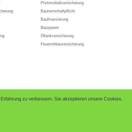
t
Photovoltaikversicherung
cherung
Bauherrenhaftpflicht
Baufinanzierung
Bausparen
ung
Öltankversicherung
Feuerrohbauversicherung
 Erfahrung zu verbessern. Sie akzeptieren unsere Cookies,