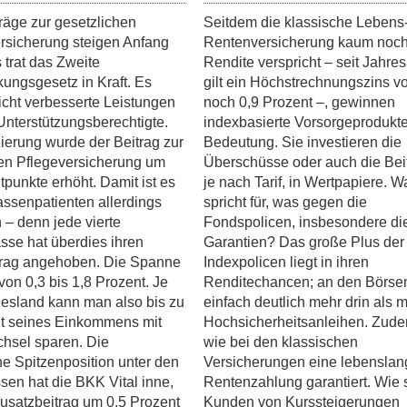
räge zur gesetzlichen
Seitdem die klassische Lebens
rsicherung steigen Anfang
Rentenversicherung kaum noc
 trat das Zweite
Rendite verspricht – seit Jahre
kungsgesetz in Kraft. Es
gilt ein Höchstrechnungszins v
leicht verbesserte Leistungen
noch 0,9 Prozent –, gewinnen
nterstützungsberechtigte.
indexbasierte Vorsorgeprodukt
ierung wurde der Beitrag zur
Bedeutung. Sie investieren die
hen Pflegeversicherung um
Überschüsse oder auch die Bei
tpunkte erhöht. Damit ist es
je nach Tarif, in Wertpapiere. W
Kassenpatienten allerdings
spricht für, was gegen die
n – denn jede vierte
Fondspolicen, insbesondere die
se hat überdies ihren
Garantien? Das große Plus der
trag angehoben. Die Spanne
Indexpolicen liegt in ihren
von 0,3 bis 1,8 Prozent. Je
Renditechancen; an den Börsen
esland kann man also bis zu
einfach deutlich mehr drin als m
nt seines Einkommens mit
Hochsicherheitsanleihen. Zude
hsel sparen. Die
wie bei den klassischen
e Spitzenposition unter den
Versicherungen eine lebenslan
sen hat die BKK Vital inne,
Rentenzahlung garantiert. Wie 
Zusatzbeitrag um 0,5 Prozent
Kunden von Kurssteigerungen