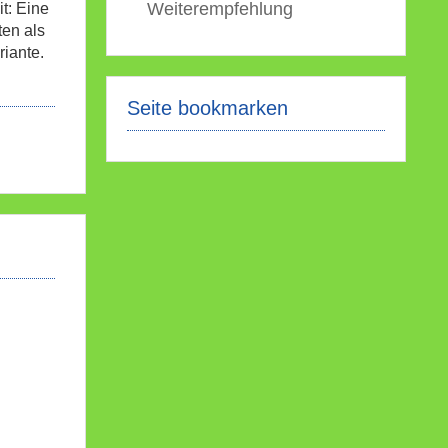
Weiterempfehlung
t: Eine
ten als
riante.
Seite bookmarken