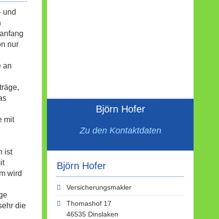
- und
h
sanfang
on nur
e an
träge,
as
Björn Hofer
 mit
Zu den Kontaktdaten
 ist
it
Björn Hofer
m wird
Versicherungsmakler
ge
Thomashof 17
sehr die
46535 Dinslaken