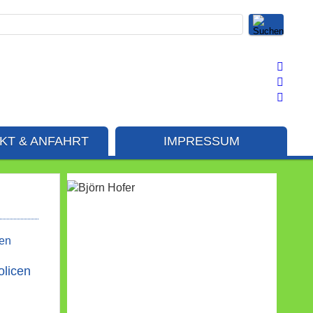
KT & ANFAHRT
IMPRESSUM
olicen