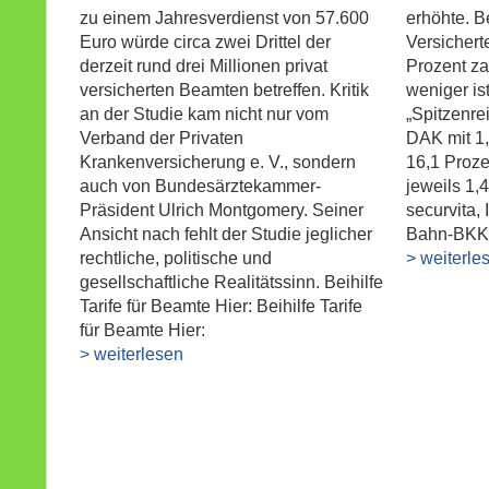
zu einem Jahresverdienst von 57.600
erhöhte. B
Euro würde circa zwei Drittel der
Versichert
derzeit rund drei Millionen privat
Prozent za
versicherten Beamten betreffen. Kritik
weniger is
an der Studie kam nicht nur vom
„Spitzenre
Verband der Privaten
DAK mit 1,
Krankenversicherung e. V., sondern
16,1 Proze
auch von Bundesärztekammer-
jeweils 1,
Präsident Ulrich Montgomery. Seiner
securvita,
Ansicht nach fehlt der Studie jeglicher
Bahn-BKK
rechtliche, politische und
> weiterle
gesellschaftliche Realitätssinn. Beihilfe
Tarife für Beamte Hier: Beihilfe Tarife
für Beamte Hier:
> weiterlesen