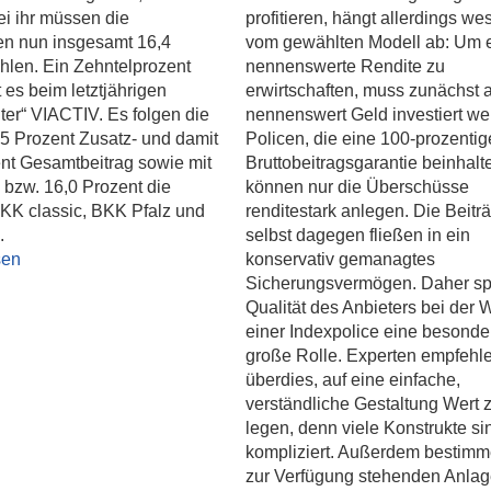
ei ihr müssen die
profitieren, hängt allerdings we
en nun insgesamt 16,4
vom gewählten Modell ab: Um 
hlen. Ein Zehntelprozent
nennenswerte Rendite zu
t es beim letztjährigen
erwirtschaften, muss zunächst 
iter“ VIACTIV. Es folgen die
nennenswert Geld investiert we
5 Prozent Zusatz- und damit
Policen, die eine 100-prozentig
nt Gesamtbeitrag sowie mit
Bruttobeitragsgarantie beinhalt
4 bzw. 16,0 Prozent die
können nur die Überschüsse
 IKK classic, BKK Pfalz und
renditestark anlegen. Die Beitr
.
selbst dagegen fließen in ein
sen
konservativ gemanagtes
Sicherungsvermögen. Daher spi
Qualität des Anbieters bei der 
einer Indexpolice eine besonde
große Rolle. Experten empfehl
überdies, auf eine einfache,
verständliche Gestaltung Wert 
legen, denn viele Konstrukte si
kompliziert. Außerdem bestimm
zur Verfügung stehenden Anla