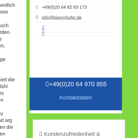
sentlich
+49(0)20 64 82 83 173
eine
info@bjoernhofer.de
auch
rden.
e
en,
äge
elt die
+49(0)20 64 970 855
Wahl
rs
Kontaktdaten
en
zu
nd arg
en die
Kundenzufriedenheit &
gen