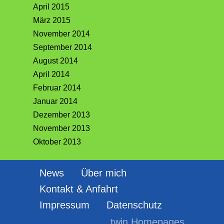
April 2015
März 2015
November 2014
September 2014
August 2014
April 2014
Februar 2014
Januar 2014
Dezember 2013
November 2013
Oktober 2013
News
Über mich
Kontakt & Anfahrt
Impressum
Datenschutz
twin Homepages