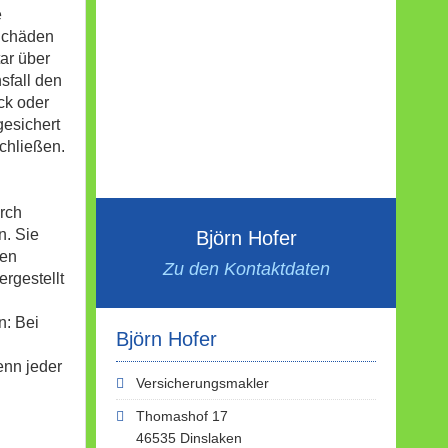
e
 Schäden
ar über
sfall den
ck oder
esichert
chließen.
rch
n. Sie
Björn Hofer
men
Zu den Kontaktdaten
rgestellt
n: Bei
Björn Hofer
enn jeder
Versicherungsmakler
Thomashof 17
46535 Dinslaken