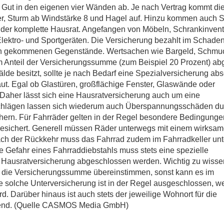
d Gut in den eigenen vier Wänden ab. Je nach Vertrag kommt di
er, Sturm ab Windstärke 8 und Hagel auf. Hinzu kommen auch
i der komplette Hausrat. Angefangen von Möbeln, Schrankinvent
ektro- und Sportgeräten. Die Versicherung bezahlt im Schaden
den gekommenen Gegenstände. Wertsachen wie Bargeld, Schmu
 Anteil der Versicherungssumme (zum Beispiel 20 Prozent) abg
de besitzt, sollte je nach Bedarf eine Spezialversicherung abs
ut. Egal ob Glastüren, großflächige Fenster, Glaswände oder
 Daher lässt sich eine Hausratversicherung auch um eine
uschlägen lassen sich wiederum auch Überspannungsschäden du
hern. Für Fahrräder gelten in der Regel besondere Bedingunge
bgesichert. Generell müssen Räder unterwegs mit einem wirksa
ch der Rückkehr muss das Fahrrad zudem im Fahrradkeller unte
e Gefahr eines Fahrraddiebstahls muss stets eine spezielle
 Hausratversicherung abgeschlossen werden. Wichtig zu wisse
 die Versicherungssumme übereinstimmen, sonst kann es im
solche Unterversicherung ist in der Regel ausgeschlossen, w
. Darüber hinaus ist auch stets der jeweilige Wohnort für die
ebend. (Quelle CASMOS Media GmbH)