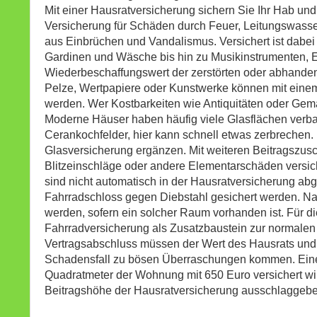
Mit einer Hausratversicherung sichern Sie Ihr Hab un
Versicherung für Schäden durch Feuer, Leitungswass
aus Einbrüchen und Vandalismus. Versichert ist dabe
Gardinen und Wäsche bis hin zu Musikinstrumenten, El
Wiederbeschaffungswert der zerstörten oder abhan
Pelze, Wertpapiere oder Kunstwerke können mit einem
werden. Wer Kostbarkeiten wie Antiquitäten oder Gemäl
Moderne Häuser haben häufig viele Glasflächen verba
Cerankochfelder, hier kann schnell etwas zerbrechen.
Glasversicherung ergänzen. Mit weiteren Beitragsz
Blitzeinschläge oder andere Elementarschäden versic
sind nicht automatisch in der Hausratversicherung a
Fahrradschloss gegen Diebstahl gesichert werden. Na
werden, sofern ein solcher Raum vorhanden ist. Für di
Fahrradversicherung als Zusatzbaustein zur normalen
Vertragsabschluss müssen der Wert des Hausrats und
Schadensfall zu bösen Überraschungen kommen. Eine 
Quadratmeter der Wohnung mit 650 Euro versichert wird
Beitragshöhe der Hausratversicherung ausschlagg