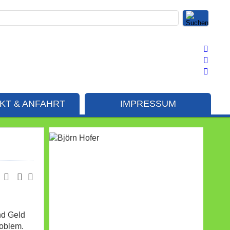
KT & ANFAHRT
IMPRESSUM
nd Geld
oblem.