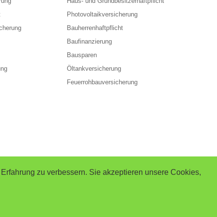
rung
Haus- und Grundbesitzerhaftpflicht
t
Photovoltaikversicherung
cherung
Bauherrenhaftpflicht
Baufinanzierung
Bausparen
ung
Öltankversicherung
Feuerrohbauversicherung
 Erfahrung zu verbessern. Sie akzeptieren unsere Cookies,